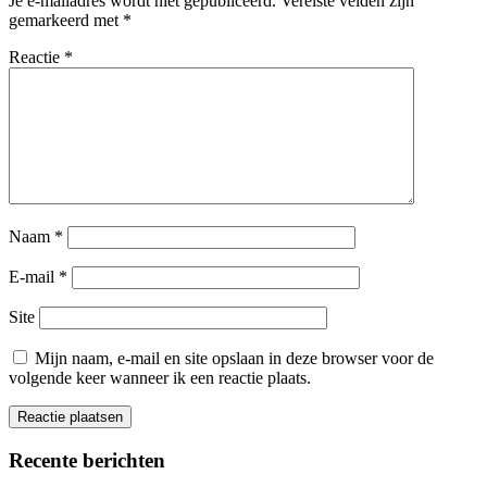
Je e-mailadres wordt niet gepubliceerd.
Vereiste velden zijn
gemarkeerd met
*
Reactie
*
Naam
*
E-mail
*
Site
Mijn naam, e-mail en site opslaan in deze browser voor de
volgende keer wanneer ik een reactie plaats.
Recente berichten