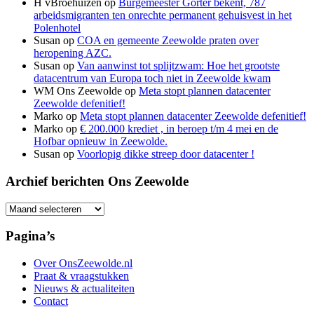
H vBroehuizen
op
Burgemeester Gorter bekent, 787
arbeidsmigranten ten onrechte permanent gehuisvest in het
Polenhotel
Susan
op
COA en gemeente Zeewolde praten over
heropening AZC.
Susan
op
Van aanwinst tot splijtzwam: Hoe het grootste
datacentrum van Europa toch niet in Zeewolde kwam
WM Ons Zeewolde
op
Meta stopt plannen datacenter
Zeewolde defenitief!
Marko
op
Meta stopt plannen datacenter Zeewolde defenitief!
Marko
op
€ 200.000 krediet , in beroep t/m 4 mei en de
Hofbar opnieuw in Zeewolde.
Susan
op
Voorlopig dikke streep door datacenter !
Archief berichten Ons Zeewolde
Archief
berichten
Ons
Pagina’s
Zeewolde
Over OnsZeewolde.nl
Praat & vraagstukken
Nieuws & actualiteiten
Contact