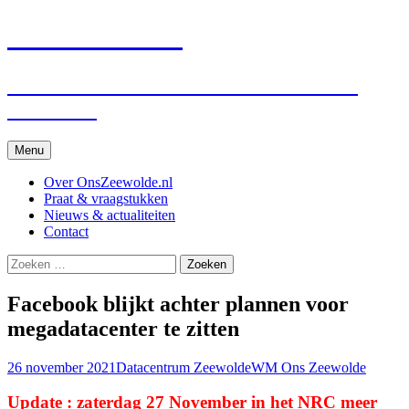
Ons Zeewolde
voor én door betrokken inwoners van
Zeewolde
Spring
Menu
naar
inhoud
Over OnsZeewolde.nl
Praat & vraagstukken
Nieuws & actualiteiten
Contact
Zoeken
naar:
Facebook blijkt achter plannen voor
megadatacenter te zitten
26 november 2021
Datacentrum Zeewolde
WM Ons Zeewolde
Update : zaterdag 27 November in het NRC meer