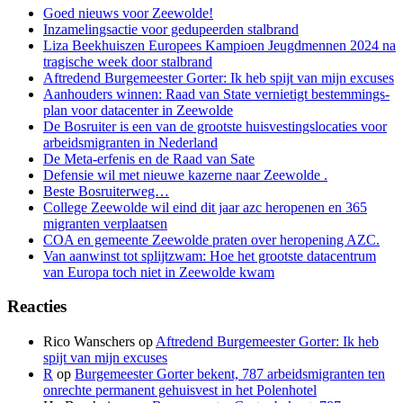
Goed nieuws voor Zeewolde!
Inzamelingsactie voor gedupeerden stalbrand
Liza Beekhuiszen Europees Kampioen Jeugdmennen 2024 na
tragische week door stalbrand
Aftredend Burgemeester Gorter: Ik heb spijt van mijn excuses
Aanhouders winnen: Raad van State ver­nie­tigt be­stem­mings­
plan voor da­ta­cen­ter in Zee­wol­de
De Bosruiter is een van de grootste huisvestingslocaties voor
arbeidsmigranten in Nederland
De Meta-erfenis en de Raad van Sate
Defensie wil met nieuwe kazerne naar Zeewolde .
Beste Bosruiterweg…
College Zeewolde wil eind dit jaar azc heropenen en 365
migranten verplaatsen
COA en gemeente Zeewolde praten over heropening AZC.
Van aanwinst tot splijtzwam: Hoe het grootste datacentrum
van Europa toch niet in Zeewolde kwam
Reacties
Rico Wanschers
op
Aftredend Burgemeester Gorter: Ik heb
spijt van mijn excuses
R
op
Burgemeester Gorter bekent, 787 arbeidsmigranten ten
onrechte permanent gehuisvest in het Polenhotel