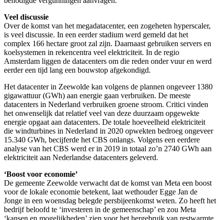
benodigde vergunningen aanvragen.
Veel discussie
Over de komst van het megadatacenter, een zogeheten hyperscaler,
is veel discussie. In een eerder stadium werd gemeld dat het
complex 166 hectare groot zal zijn. Daarnaast gebruiken servers en
koelsystemen in rekencentra veel elektriciteit. In de regio
Amsterdam liggen de datacenters om die reden onder vuur en werd
eerder een tijd lang een bouwstop afgekondigd.
Het datacenter in Zeewolde kan volgens de plannen ongeveer 1380
gigawattuur (GWh) aan energie gaan verbruiken. De meeste
datacenters in Nederland verbruiken groene stroom. Critici vinden
het onwenselijk dat relatief veel van deze duurzaam opgewekte
energie opgaat aan datacenters. De totale hoeveelheid elektriciteit
die windturbines in Nederland in 2020 opwekten bedroeg ongeveer
15.340 GWh, becijferde het CBS onlangs. Volgens een eerdere
analyse van het CBS werd er in 2019 in totaal zo’n 2740 GWh aan
elektriciteit aan Nederlandse datacenters geleverd.
‘Boost voor economie’
De gemeente Zeewolde verwacht dat de komst van Meta een boost
voor de lokale economie betekent, laat wethouder Egge Jan de
Jonge in een woensdag belegde persbijeenkomst weten. Zo heeft het
bedrijf beloofd te ‘investeren in de gemeenschap’ en zou Meta
‘kansen en mogelijkheden’ zien voor het hergebruik van restwarmte.