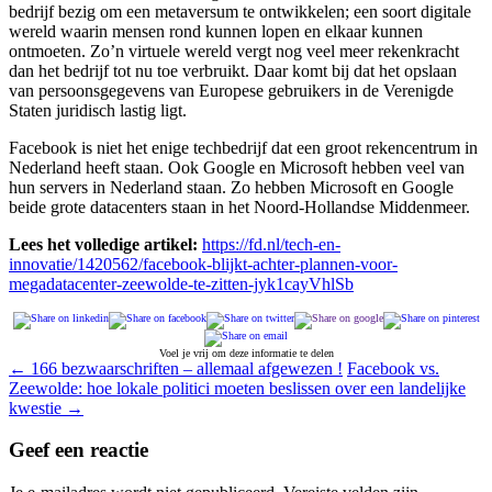
bedrijf bezig om een metaversum te ontwikkelen; een soort digitale
wereld waarin mensen rond kunnen lopen en elkaar kunnen
ontmoeten. Zo’n virtuele wereld vergt nog veel meer rekenkracht
dan het bedrijf tot nu toe verbruikt. Daar komt bij dat het opslaan
van persoonsgegevens van Europese gebruikers in de Verenigde
Staten juridisch lastig ligt.
Facebook is niet het enige techbedrijf dat een groot rekencentrum in
Nederland heeft staan. Ook Google en Microsoft hebben veel van
hun servers in Nederland staan. Zo hebben Microsoft en Google
beide grote datacenters staan in het Noord-Hollandse Middenmeer.
Lees het volledige artikel:
https://fd.nl/tech-en-
innovatie/1420562/facebook-blijkt-achter-plannen-voor-
megadatacenter-zeewolde-te-zitten-jyk1cayVhlSb
Voel je vrij om deze informatie te delen
Berichtnavigatie
←
166 bezwaarschriften – allemaal afgewezen !
Facebook vs.
Zeewolde: hoe lokale politici moeten beslissen over een landelijke
kwestie
→
Geef een reactie