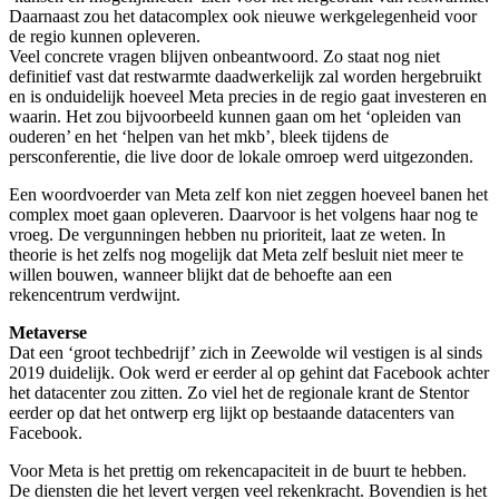
Daarnaast zou het datacomplex ook nieuwe werkgelegenheid voor
de regio kunnen opleveren.
Veel concrete vragen blijven onbeantwoord. Zo staat nog niet
definitief vast dat restwarmte daadwerkelijk zal worden hergebruikt
en is onduidelijk hoeveel Meta precies in de regio gaat investeren en
waarin. Het zou bijvoorbeeld kunnen gaan om het ‘opleiden van
ouderen’ en het ‘helpen van het mkb’, bleek tijdens de
persconferentie, die live door de lokale omroep werd uitgezonden.
Een woordvoerder van Meta zelf kon niet zeggen hoeveel banen het
complex moet gaan opleveren. Daarvoor is het volgens haar nog te
vroeg. De vergunningen hebben nu prioriteit, laat ze weten. In
theorie is het zelfs nog mogelijk dat Meta zelf besluit niet meer te
willen bouwen, wanneer blijkt dat de behoefte aan een
rekencentrum verdwijnt.
Metaverse
Dat een ‘groot techbedrijf’ zich in Zeewolde wil vestigen is al sinds
2019 duidelijk. Ook werd er eerder al op gehint dat Facebook achter
het datacenter zou zitten. Zo viel het de regionale krant de Stentor
eerder op dat het ontwerp erg lijkt op bestaande datacenters van
Facebook.
Voor Meta is het prettig om rekencapaciteit in de buurt te hebben.
De diensten die het levert vergen veel rekenkracht. Bovendien is het